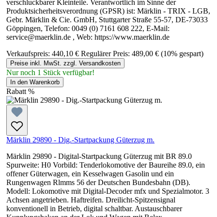
verschluckbarer Kleinteile. Verantwortlich im Sinne der
Produktsicherheitsverordnung (GPSR) ist: Märklin - TRIX - LGB,
Gebr. Märklin & Cie. GmbH, Stuttgarter Straße 55-57, DE-73033
Göppingen, Telefon: 0049 (0) 7161 608 222, E-Mail:
service@maerklin.de , Web: https://www.maerklin.de
Verkaufspreis:
440,10 €
Regulärer Preis:
489,00 €
(10% gespart)
Preise inkl. MwSt. zzgl. Versandkosten
Nur noch 1 Stück verfügbar!
In den Warenkorb
Rabatt
%
Märklin 29890 - Dig.-Startpackung Güterzug m.
Märklin 29890 - Digital-Startpackung Güterzug mit BR 89.0
Spurweite: H0 Vorbild: Tenderlokomotive der Baureihe 89.0, ein
offener Güterwagen, ein Kesselwagen Gasolin und ein
Rungenwagen Rlmms 56 der Deutschen Bundesbahn (DB).
Modell: Lokomotive mit Digital-Decoder mfx und Spezialmotor. 3
Achsen angetrieben. Haftreifen. Dreilicht-Spitzensignal
konventionell in Betrieb, digital schaltbar. Austauschbarer