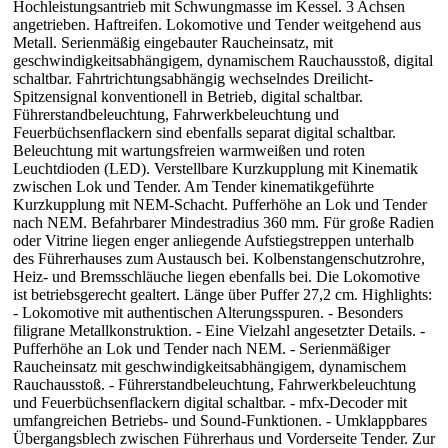
Hochleistungsantrieb mit Schwungmasse im Kessel. 3 Achsen
angetrieben. Haftreifen. Lokomotive und Tender weitgehend aus
Metall. Serienmäßig eingebauter Raucheinsatz, mit
geschwindigkeitsabhängigem, dynamischem Rauchausstoß, digital
schaltbar. Fahrtrichtungsabhängig wechselndes Dreilicht-
Spitzensignal konventionell in Betrieb, digital schaltbar.
Führerstandbeleuchtung, Fahrwerkbeleuchtung und
Feuerbüchsenflackern sind ebenfalls separat digital schaltbar.
Beleuchtung mit wartungsfreien warmweißen und roten
Leuchtdioden (LED). Verstellbare Kurzkupplung mit Kinematik
zwischen Lok und Tender. Am Tender kinematikgeführte
Kurzkupplung mit NEM-Schacht. Pufferhöhe an Lok und Tender
nach NEM. Befahrbarer Mindestradius 360 mm. Für große Radien
oder Vitrine liegen enger anliegende Aufstiegstreppen unterhalb
des Führerhauses zum Austausch bei. Kolbenstangenschutzrohre,
Heiz- und Bremsschläuche liegen ebenfalls bei. Die Lokomotive
ist betriebsgerecht gealtert. Länge über Puffer 27,2 cm. Highlights:
- Lokomotive mit authentischen Alterungsspuren. - Besonders
filigrane Metallkonstruktion. - Eine Vielzahl angesetzter Details. -
Pufferhöhe an Lok und Tender nach NEM. - Serienmäßiger
Raucheinsatz mit geschwindigkeitsabhängigem, dynamischem
Rauchausstoß. - Führerstandbeleuchtung, Fahrwerkbeleuchtung
und Feuerbüchsenflackern digital schaltbar. - mfx-Decoder mit
umfangreichen Betriebs- und Sound-Funktionen. - Umklappbares
Übergangsblech zwischen Führerhaus und Vorderseite Tender. Zur