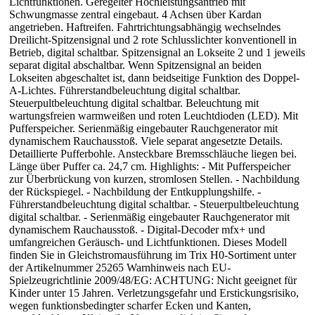
Lichtfunktionen. Geregelter Hochleistungsantrieb mit
Schwungmasse zentral eingebaut. 4 Achsen über Kardan
angetrieben. Haftreifen. Fahrtrichtungsabhängig wechselndes
Dreilicht-Spitzensignal und 2 rote Schlusslichter konventionell in
Betrieb, digital schaltbar. Spitzensignal an Lokseite 2 und 1 jeweils
separat digital abschaltbar. Wenn Spitzensignal an beiden
Lokseiten abgeschaltet ist, dann beidseitige Funktion des Doppel-
A-Lichtes. Führerstandbeleuchtung digital schaltbar.
Steuerpultbeleuchtung digital schaltbar. Beleuchtung mit
wartungsfreien warmweißen und roten Leuchtdioden (LED). Mit
Pufferspeicher. Serienmäßig eingebauter Rauchgenerator mit
dynamischem Rauchausstoß. Viele separat angesetzte Details.
Detaillierte Pufferbohle. Ansteckbare Bremsschläuche liegen bei.
Länge über Puffer ca. 24,7 cm. Highlights: - Mit Pufferspeicher
zur Überbrückung von kurzen, stromlosen Stellen. - Nachbildung
der Rückspiegel. - Nachbildung der Entkupplungshilfe. -
Führerstandbeleuchtung digital schaltbar. - Steuerpultbeleuchtung
digital schaltbar. - Serienmäßig eingebauter Rauchgenerator mit
dynamischem Rauchausstoß. - Digital-Decoder mfx+ und
umfangreichen Geräusch- und Lichtfunktionen. Dieses Modell
finden Sie in Gleichstromausführung im Trix H0-Sortiment unter
der Artikelnummer 25265 Warnhinweis nach EU-
Spielzeugrichtlinie 2009/48/EG: ACHTUNG: Nicht geeignet für
Kinder unter 15 Jahren. Verletzungsgefahr und Erstickungsrisiko,
wegen funktionsbedingter scharfer Ecken und Kanten,