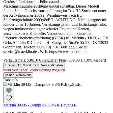
Geräuschfunktionen. - Führerstands- und
Maschinenraumbeleuchtung digital schaltbar. Dieses Modell
finden Sie in Gleichstromausführung im Trix H0-Sortiment unter
der Artikelnummer 25092. Warnhinweis nach EU-
Spielzeugrichtlinie 2009/48/EG: ACHTUNG: Nicht geeignet für
Kinder unter 15 Jahren. Verletzungsgefahr und Erstickungsrisiko,
wegen funktionsbedingter scharfer Ecken und Kanten,
verschluckbarer Kleinteile. Verantwortlich im Sinne der
Produktsicherheitsverordnung (GPSR) ist: Märklin - TRIX - LGB,
Gebr. Märklin & Cie. GmbH, Stuttgarter Straße 55-57, DE-73033
Göppingen, Telefon: 0049 (0) 7161 608 222, E-Mail:
service@maerklin.de , Web: https://www.maerklin.de
Verkaufspreis:
530,10 €
Regulärer Preis:
589,00 €
(10% gespart)
Preise inkl. MwSt. zzgl. Versandkosten
nicht verfügbar, Vorbestellung möglich
In den Warenkorb
Rabatt
%
Märklin 39435 - Dampflok S 3/6 K.Bay.Sts.B.