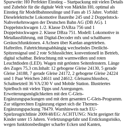
Spurweite: H0 Perfekter Einstieg – Startpackung mit vielen Details
und Zubehör für die digitale Welt von Märklin H0, optimal als
Einstieg für Modellbahnneulinge und Fans ab 15 Jahre. Vorbild:
Dieselelektrische Lokomotive Baureihe 245 und 2 Doppelstock-
Nahverkehrswagen der Deutschen Bahn AG (DB AG). 1
Doppelstockwagen 1./2. Klasse DABza 756 und 1
Doppelstockwagen 2. Klasse DBza 751. Modell: Lokomotive in
Metallausführung, mit Digital-Decoder mfx und schaltbaren
Geräuschfunktionen. 4 Achsen über Kardan angetrieben.
Haftreifen. Fahrtrichtungsabhängig wechselndes Dreilicht-
Spitzensignal und 2 rote Schlusslichter, konventionell in Betrieb,
digital schaltbar. Beleuchtung mit warmweißen und roten
Leuchtdioden (LED). Wagen mit getönten Seitenfenstern. Länge
des Zuges 75,3 cm.Inhalt: 12 gebogene Gleise 24130, 5 gerade
Gleise 24188, 7 gerade Gleise 24172, 2 gebogene Gleise 24224
und 1 Paar Weichen 24611 und 24612. Gleisanschlussbox,
Schaltnetzteil 36 VA/230 V und Mobile Station. Illustriertes
Spielbuch mit vielen Tipps und Anregungen.
Erweiterungsmöglichkeiten mit den C-Gleis-
Ergänzungspackungen und mit dem gesamten C-Gleis-Programm.
Zur stilgerechten Ergänzung eignet sich die Themen-
Ergänzungspackung 78479. Warnhinweis nach EU-
Spielzeugrichtlinie 2009/48/EG: ACHTUNG: Nicht geeignet für
Kinder unter 15 Jahren. Verletzungsgefahr und Erstickungsrisiko,
wegen funktionsbedingter scharfer Ecken und Kanten,