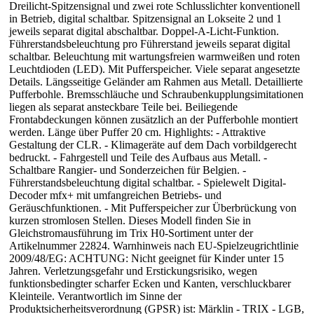
Dreilicht-Spitzensignal und zwei rote Schlusslichter konventionell
in Betrieb, digital schaltbar. Spitzensignal an Lokseite 2 und 1
jeweils separat digital abschaltbar. Doppel-A-Licht-Funktion.
Führerstandsbeleuchtung pro Führerstand jeweils separat digital
schaltbar. Beleuchtung mit wartungsfreien warmweißen und roten
Leuchtdioden (LED). Mit Pufferspeicher. Viele separat angesetzte
Details. Längsseitige Geländer am Rahmen aus Metall. Detaillierte
Pufferbohle. Bremsschläuche und Schraubenkupplungsimitationen
liegen als separat ansteckbare Teile bei. Beiliegende
Frontabdeckungen können zusätzlich an der Pufferbohle montiert
werden. Länge über Puffer 20 cm. Highlights: - Attraktive
Gestaltung der CLR. - Klimageräte auf dem Dach vorbildgerecht
bedruckt. - Fahrgestell und Teile des Aufbaus aus Metall. -
Schaltbare Rangier- und Sonderzeichen für Belgien. -
Führerstandsbeleuchtung digital schaltbar. - Spielewelt Digital-
Decoder mfx+ mit umfangreichen Betriebs- und
Geräuschfunktionen. - Mit Pufferspeicher zur Überbrückung von
kurzen stromlosen Stellen. Dieses Modell finden Sie in
Gleichstromausführung im Trix H0-Sortiment unter der
Artikelnummer 22824. Warnhinweis nach EU-Spielzeugrichtlinie
2009/48/EG: ACHTUNG: Nicht geeignet für Kinder unter 15
Jahren. Verletzungsgefahr und Erstickungsrisiko, wegen
funktionsbedingter scharfer Ecken und Kanten, verschluckbarer
Kleinteile. Verantwortlich im Sinne der
Produktsicherheitsverordnung (GPSR) ist: Märklin - TRIX - LGB,