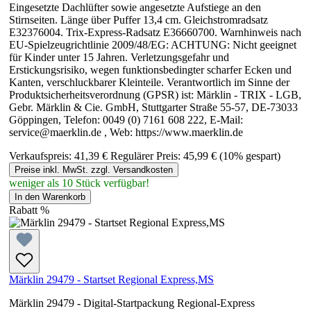
Eingesetzte Dachlüfter sowie angesetzte Aufstiege an den
Stirnseiten. Länge über Puffer 13,4 cm. Gleichstromradsatz
E32376004. Trix-Express-Radsatz E36660700. Warnhinweis nach
EU-Spielzeugrichtlinie 2009/48/EG: ACHTUNG: Nicht geeignet
für Kinder unter 15 Jahren. Verletzungsgefahr und
Erstickungsrisiko, wegen funktionsbedingter scharfer Ecken und
Kanten, verschluckbarer Kleinteile. Verantwortlich im Sinne der
Produktsicherheitsverordnung (GPSR) ist: Märklin - TRIX - LGB,
Gebr. Märklin & Cie. GmbH, Stuttgarter Straße 55-57, DE-73033
Göppingen, Telefon: 0049 (0) 7161 608 222, E-Mail:
service@maerklin.de , Web: https://www.maerklin.de
Verkaufspreis:
41,39 €
Regulärer Preis:
45,99 €
(10% gespart)
Preise inkl. MwSt. zzgl. Versandkosten
weniger als 10 Stück verfügbar!
In den Warenkorb
Rabatt
%
Märklin 29479 - Startset Regional Express,MS
Märklin 29479 - Digital-Startpackung Regional-Express