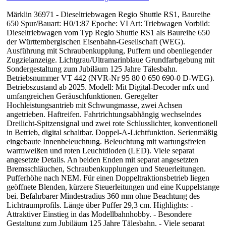
Märklin 36971 - Dieseltriebwagen Regio Shuttle RS1, Baureihe
650 Spur/Bauart: H0/1:87 Epoche: VI Art: Triebwagen Vorbild:
Dieseltriebwagen vom Typ Regio Shuttle RS1 als Baureihe 650
der Württembergischen Eisenbahn-Gesellschaft (WEG).
Ausführung mit Schraubenkupplung, Puffern und obenliegender
Zugzielanzeige. Lichtgrau/Ultramarinblaue Grundfarbgebung mit
Sondergestaltung zum Jubiläum 125 Jahre Tälesbahn.
Betriebsnummer VT 442 (NVR-Nr 95 80 0 650 690-0 D-WEG).
Betriebszustand ab 2025. Modell: Mit Digital-Decoder mfx und
umfangreichen Geräuschfunktionen. Geregelter
Hochleistungsantrieb mit Schwungmasse, zwei Achsen
angetrieben. Haftreifen. Fahrtrichtungsabhängig wechselndes
Dreilicht-Spitzensignal und zwei rote Schlusslichter, konventionell
in Betrieb, digital schaltbar. Doppel-A-Lichtfunktion. Serienmäßig
eingebaute Innenbeleuchtung. Beleuchtung mit wartungsfreien
warmweißen und roten Leuchtdioden (LED). Viele separat
angesetzte Details. An beiden Enden mit separat angesetzten
Bremsschläuchen, Schraubenkupplungen und Steuerleitungen.
Pufferhöhe nach NEM. Für einen Doppeltraktionsbetrieb liegen
geöffnete Blenden, kürzere Steuerleitungen und eine Kuppelstange
bei. Befahrbarer Mindestradius 360 mm ohne Beachtung des
Lichtraumprofils. Länge über Puffer 29,3 cm. Highlights: -
Attraktiver Einstieg in das Modellbahnhobby. - Besondere
Gestaltung zum Jubiläum 125 Jahre Tälesbahn. - Viele separat