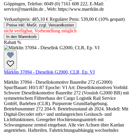
Göppingen, Telefon: 0049 (0) 7161 608 222, E-Mail:
service@maerklin.de , Web: https://www.maerklin.de
Verkaufspreis:
485,10 €
Regulärer Preis:
539,00 €
(10% gespart)
Preise inkl. MwSt. zzgl. Versandkosten
nicht verfügbar, Vorbestellung möglich
In den Warenkorb
Rabatt
%
Märklin 37094 - Diesellok G2000, CLR, Ep. VI
Märklin 37094 - Diesellokomotive Baureihe 272 (G2000)
Spur/Bauart: H0/1:87 Epoche: VI Art: Diesellokomotiven Vorbild:
Schwere Diesellokomotive Baureihe 272 (Vossloh G2000 BB) mit
symmetrischem Führerhaus der Cargo Logistik Rail Service
GmbH, Barleben (CLR). Purpurrote Grundfarbgebung.
Betriebsnummer 272 204-9. Betriebszustand ab 2024. Modell: Mit
Digital-Decoder mfx+ und umfangreichen Geräusch- und
Lichtfunktionen. Geregelter Hochleistungsantrieb mit
Schwungmasse zentral eingebaut. Alle vier Achsen über Kardan
angetrieben. Haftreifen. Fahrtrichtungsabhängig wechselndes