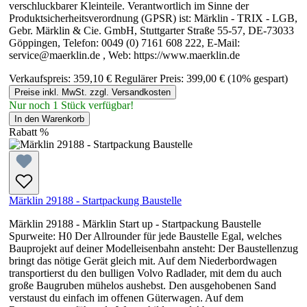
verschluckbarer Kleinteile. Verantwortlich im Sinne der
Produktsicherheitsverordnung (GPSR) ist: Märklin - TRIX - LGB,
Gebr. Märklin & Cie. GmbH, Stuttgarter Straße 55-57, DE-73033
Göppingen, Telefon: 0049 (0) 7161 608 222, E-Mail:
service@maerklin.de , Web: https://www.maerklin.de
Verkaufspreis:
359,10 €
Regulärer Preis:
399,00 €
(10% gespart)
Preise inkl. MwSt. zzgl. Versandkosten
Nur noch 1 Stück verfügbar!
In den Warenkorb
Rabatt
%
Märklin 29188 - Startpackung Baustelle
Märklin 29188 - Märklin Start up - Startpackung Baustelle
Spurweite: H0 Der Allrounder für jede Baustelle Egal, welches
Bauprojekt auf deiner Modelleisenbahn ansteht: Der Baustellenzug
bringt das nötige Gerät gleich mit. Auf dem Niederbordwagen
transportierst du den bulligen Volvo Radlader, mit dem du auch
große Baugruben mühelos aushebst. Den ausgehobenen Sand
verstaust du einfach im offenen Güterwagen. Auf dem