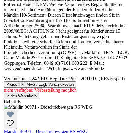
Pufferhöhe nach NEM. Weitere Varianten des Regio Shuttle mit
unterschiedlichen Ausführungen der Fronten finden Sie im
Märklin H0-Sortiment. Diesen Dieseltriebwagen finden Sie in
Gleichstromausführung im Trix H0-Sortiment unter der
Artikelnummer 25968. Warnhinweis nach EU-Spielzeugrichtlinie
2009/48/EG: ACHTUNG: Nicht geeignet für Kinder unter 15
Jahren. Verletzungsgefahr und Erstickungsrisiko, wegen
funktionsbedingter scharfer Ecken und Kanten, verschluckbarer
Kleinteile. Verantwortlich im Sinne der
Produktsicherheitsverordnung (GPSR) ist: Märklin - TRIX - LGB,
Gebr. Märklin & Cie. GmbH, Stuttgarter Straße 55-57, DE-73033
Göppingen, Telefon: 0049 (0) 7161 608 222, E-Mail:
service@maerklin.de , Web: https://www.maerklin.de
Verkaufspreis:
242,10 €
Regulärer Preis:
269,00 €
(10% gespart)
Preise inkl. MwSt. zzgl. Versandkosten
nicht verfügbar, Vorbestellung möglich
In den Warenkorb
Rabatt
%
Märklin 36971 - Dieseltriebwagen RS WEG