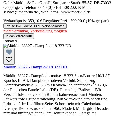
Gebr. Märklin & Cie. GmbH, Stuttgarter Straße 55-57, DE-73033
Göppingen, Telefon: 0049 (0) 7161 608 222, E-Mail:
service@maerklin.de , Web: https://www.maerklin.de
Verkaufspreis:
359,10 €
Regulärer Preis:
399,00 €
(10% gespart)
Preise inkl. MwSt. zzgl. Versandkosten
nicht verfügbar, Vorbestellung möglich
In den Warenkorb
Rabatt
%
Märklin 38327 - Dampflok 18 323 DB
Märklin 38327 - Dampflokomotive 18 323 Spur/Bauart: H0/1:87
Epoche: III Art: Dampflokomotiven Vorbild: Schnellzug-
Dampflokomotive 18 323 mit Kohlen-Schlepptender 2´2 T29,6
der Deutschen Bundesbahn (DB). Ehemalige Badische IVh.
Versuchslokomotive beim Bundesbahnversuchsamt Minden.
Schwarz/rote Grundfarbgebung. Mit Witte-Windleitblechen und
Indusi auf der Lokführer-Seite. Schornstein mit Caledonian-
Krempe. Betriebszustand um 1966. Modell: Mit Digital-Decoder
mfx und umfangreichen Geräuschfunktionen. Geregelter