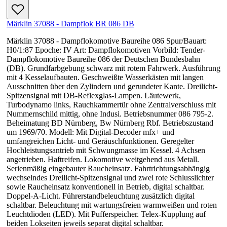
Märklin 37088 - Dampflok BR 086 DB
Märklin 37088 - Dampflokomotive Baureihe 086 Spur/Bauart:
H0/1:87 Epoche: IV Art: Dampflokomotiven Vorbild: Tender-
Dampflokomotive Baureihe 086 der Deutschen Bundesbahn
(DB). Grundfarbgebung schwarz mit rotem Fahrwerk. Ausführung
mit 4 Kesselaufbauten. Geschweißte Wasserkästen mit langen
Ausschnitten über den Zylindern und gerundeter Kante. Dreilicht-
Spitzensignal mit DB-Reflexglas-Lampen. Läutewerk,
Turbodynamo links, Rauchkammertür ohne Zentralverschluss mit
Nummernschild mittig, ohne Indusi. Betriebsnummer 086 795-2.
Beheimatung BD Nürnberg, Bw Nürnberg Rbf. Betriebszustand
um 1969/70. Modell: Mit Digital-Decoder mfx+ und
umfangreichen Licht- und Geräuschfunktionen. Geregelter
Hochleistungsantrieb mit Schwungmasse im Kessel. 4 Achsen
angetrieben. Haftreifen. Lokomotive weitgehend aus Metall.
Serienmäßig eingebauter Raucheinsatz. Fahrtrichtungsabhängig
wechselndes Dreilicht-Spitzensignal und zwei rote Schlusslichter
sowie Raucheinsatz konventionell in Betrieb, digital schaltbar.
Doppel-A-Licht. Führerstandbeleuchtung zusätzlich digital
schaltbar. Beleuchtung mit wartungsfreien warmweißen und roten
Leuchtdioden (LED). Mit Pufferspeicher. Telex-Kupplung auf
beiden Lokseiten jeweils separat digital schaltbar.