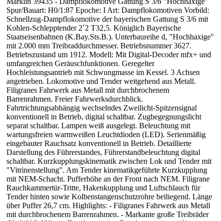
Märklin 39435 - Dampflokomotive Gattung S 3/6 "Hochhaxige"
Spur/Bauart: H0/1:87 Epoche: I Art: Dampflokomotiven Vorbild:
Schnellzug-Dampflokomotive der bayerischen Gattung S 3/6 mit
Kohlen-Schlepptender 2´2 T32,5. Königlich Bayerische
Staatseisenbahnen (K.Bay.Sts.B.). Unterbaureihe d, "Hochhaxige"
mit 2.000 mm Treibraddurchmesser. Betriebsnummer 3627.
Betriebszustand um 1912. Modell: Mit Digital-Decoder mfx+ und
umfangreichen Geräuschfunktionen. Geregelter
Hochleistungsantrieb mit Schwungmasse im Kessel. 3 Achsen
angetrieben. Lokomotive und Tender weitgehend aus Metall.
Filigranes Fahrwerk aus Metall mit durchbrochenem
Barrenrahmen. Freier Fahrwerksdurchblick.
Fahrtrichtungsabhängig wechselndes Zweilicht-Spitzensignal
konventionell in Betrieb, digital schaltbar. Zugbegegnungslicht
separat schaltbar. Lampen weiß ausgelegt. Beleuchtung mit
wartungsfreien warmweißen Leuchtdioden (LED). Serienmäßig
eingebauter Rauchsatz konventionell in Betrieb. Detaillierte
Darstellung des Führerstandes, Führerstandbeleuchtung digital
schaltbar. Kurzkupplungskinematik zwischen Lok und Tender mit
"Vitrinenstellung". Am Tender kinematikgeführte Kurzkupplung
mit NEM-Schacht. Pufferhöhe an der Front nach NEM. Filigrane
Rauchkammertür-Tritte, Hakenkupplung und Luftschlauch für
Tender hinten sowie Kolbenstangenschutzrohre beiliegend. Länge
über Puffer 26,7 cm. Highlights: - Filigranes Fahrwerk aus Metall
mit durchbrochenem Barrenrahmen. - Markante große Treibräder