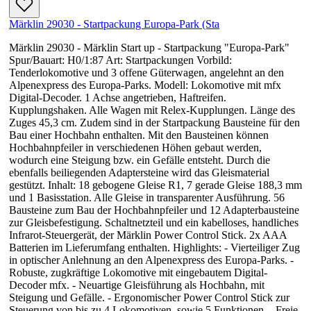
Märklin 29030 - Startpackung Europa-Park (Sta
Märklin 29030 - Märklin Start up - Startpackung "Europa-Park"
Spur/Bauart: H0/1:87 Art: Startpackungen Vorbild:
Tenderlokomotive und 3 offene Güterwagen, angelehnt an den
Alpenexpress des Europa-Parks. Modell: Lokomotive mit mfx
Digital-Decoder. 1 Achse angetrieben, Haftreifen.
Kupplungshaken. Alle Wagen mit Relex-Kupplungen. Länge des
Zuges 45,3 cm. Zudem sind in der Startpackung Bausteine für den
Bau einer Hochbahn enthalten. Mit den Bausteinen können
Hochbahnpfeiler in verschiedenen Höhen gebaut werden,
wodurch eine Steigung bzw. ein Gefälle entsteht. Durch die
ebenfalls beiliegenden Adaptersteine wird das Gleismaterial
gestützt. Inhalt: 18 gebogene Gleise R1, 7 gerade Gleise 188,3 mm
und 1 Basisstation. Alle Gleise in transparenter Ausführung. 56
Bausteine zum Bau der Hochbahnpfeiler und 12 Adapterbausteine
zur Gleisbefestigung. Schaltnetzteil und ein kabelloses, handliches
Infrarot-Steuergerät, der Märklin Power Control Stick. 2x AAA
Batterien im Lieferumfang enthalten. Highlights: - Vierteiliger Zug
in optischer Anlehnung an den Alpenexpress des Europa-Parks. -
Robuste, zugkräftige Lokomotive mit eingebautem Digital-
Decoder mfx. - Neuartige Gleisführung als Hochbahn, mit
Steigung und Gefälle. - Ergonomischer Power Control Stick zur
Steuerung von bis zu 4 Lokomotiven, sowie 5 Funktionen. - Freie