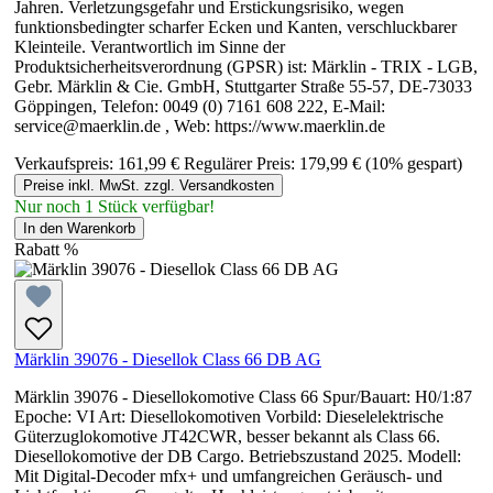
Jahren. Verletzungsgefahr und Erstickungsrisiko, wegen
funktionsbedingter scharfer Ecken und Kanten, verschluckbarer
Kleinteile. Verantwortlich im Sinne der
Produktsicherheitsverordnung (GPSR) ist: Märklin - TRIX - LGB,
Gebr. Märklin & Cie. GmbH, Stuttgarter Straße 55-57, DE-73033
Göppingen, Telefon: 0049 (0) 7161 608 222, E-Mail:
service@maerklin.de , Web: https://www.maerklin.de
Verkaufspreis:
161,99 €
Regulärer Preis:
179,99 €
(10% gespart)
Preise inkl. MwSt. zzgl. Versandkosten
Nur noch 1 Stück verfügbar!
In den Warenkorb
Rabatt
%
Märklin 39076 - Diesellok Class 66 DB AG
Märklin 39076 - Diesellokomotive Class 66 Spur/Bauart: H0/1:87
Epoche: VI Art: Diesellokomotiven Vorbild: Dieselelektrische
Güterzuglokomotive JT42CWR, besser bekannt als Class 66.
Diesellokomotive der DB Cargo. Betriebszustand 2025. Modell:
Mit Digital-Decoder mfx+ und umfangreichen Geräusch- und