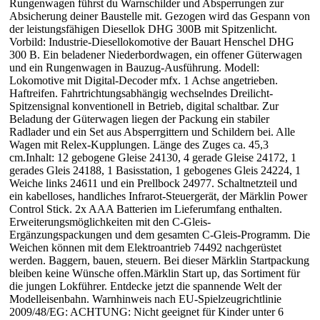
Rungenwagen führst du Warnschilder und Absperrungen zur
Absicherung deiner Baustelle mit. Gezogen wird das Gespann von
der leistungsfähigen Diesellok DHG 300B mit Spitzenlicht.
Vorbild: Industrie-Diesellokomotive der Bauart Henschel DHG
300 B. Ein beladener Niederbordwagen, ein offener Güterwagen
und ein Rungenwagen in Bauzug-Ausführung. Modell:
Lokomotive mit Digital-Decoder mfx. 1 Achse angetrieben.
Haftreifen. Fahrtrichtungsabhängig wechselndes Dreilicht-
Spitzensignal konventionell in Betrieb, digital schaltbar. Zur
Beladung der Güterwagen liegen der Packung ein stabiler
Radlader und ein Set aus Absperrgittern und Schildern bei. Alle
Wagen mit Relex-Kupplungen. Länge des Zuges ca. 45,3
cm.Inhalt: 12 gebogene Gleise 24130, 4 gerade Gleise 24172, 1
gerades Gleis 24188, 1 Basisstation, 1 gebogenes Gleis 24224, 1
Weiche links 24611 und ein Prellbock 24977. Schaltnetzteil und
ein kabelloses, handliches Infrarot-Steuergerät, der Märklin Power
Control Stick. 2x AAA Batterien im Lieferumfang enthalten.
Erweiterungsmöglichkeiten mit den C-Gleis-
Ergänzungspackungen und dem gesamten C-Gleis-Programm. Die
Weichen können mit dem Elektroantrieb 74492 nachgerüstet
werden. Baggern, bauen, steuern. Bei dieser Märklin Startpackung
bleiben keine Wünsche offen.Märklin Start up, das Sortiment für
die jungen Lokführer. Entdecke jetzt die spannende Welt der
Modelleisenbahn. Warnhinweis nach EU-Spielzeugrichtlinie
2009/48/EG: ACHTUNG: Nicht geeignet für Kinder unter 6