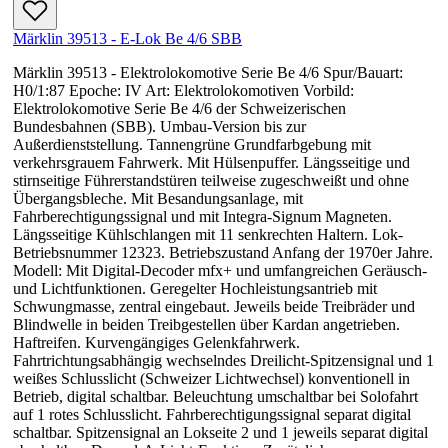
Märklin 39513 - E-Lok Be 4/6 SBB
Märklin 39513 - Elektrolokomotive Serie Be 4/6 Spur/Bauart:
H0/1:87 Epoche: IV Art: Elektrolokomotiven Vorbild:
Elektrolokomotive Serie Be 4/6 der Schweizerischen
Bundesbahnen (SBB). Umbau-Version bis zur
Außerdienststellung. Tannengrüne Grundfarbgebung mit
verkehrsgrauem Fahrwerk. Mit Hülsenpuffer. Längsseitige und
stirnseitige Führerstandstüren teilweise zugeschweißt und ohne
Übergangsbleche. Mit Besandungsanlage, mit
Fahrberechtigungssignal und mit Integra-Signum Magneten.
Längsseitige Kühlschlangen mit 11 senkrechten Haltern. Lok-
Betriebsnummer 12323. Betriebszustand Anfang der 1970er Jahre.
Modell: Mit Digital-Decoder mfx+ und umfangreichen Geräusch-
und Lichtfunktionen. Geregelter Hochleistungsantrieb mit
Schwungmasse, zentral eingebaut. Jeweils beide Treibräder und
Blindwelle in beiden Treibgestellen über Kardan angetrieben.
Haftreifen. Kurvengängiges Gelenkfahrwerk.
Fahrtrichtungsabhängig wechselndes Dreilicht-Spitzensignal und 1
weißes Schlusslicht (Schweizer Lichtwechsel) konventionell in
Betrieb, digital schaltbar. Beleuchtung umschaltbar bei Solofahrt
auf 1 rotes Schlusslicht. Fahrberechtigungssignal separat digital
schaltbar. Spitzensignal an Lokseite 2 und 1 jeweils separat digital