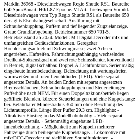
Märklin 36968 - Dieseltriebwagen Regio Shuttle RS1, Baureihe
650 Spur/Bauart: H0/1:87 Epoche: VI Art: Triebwagen Vorbild:
Dieseltriebwagen vom Typ Regio Shuttle RS1 als Baureihe 650
der agilis Eisenbahngesellschaft. Ausführung mit
Schraubenkupplung, Puffern und tief liegender Zugzielanzeige.
Graue Grundfarbgebung. Betriebsnummer 650 701-5.
Betriebszustand ab 2024. Modell: Mit Digital-Decoder mfx und
umfangreichen Geräuschfunktionen. Geregelter
Hochleistungsantrieb mit Schwungmasse, zwei Achsen
angetrieben. Haftreifen. Fahrtrichtungsabhängig wechselndes
Dreilicht-Spitzensignal und zwei rote Schlusslichter, konventionell
in Betrieb, digital schaltbar. Doppel-A-Lichtfunktion. Serienmäßig
eingebaute Innenbeleuchtung. Beleuchtung mit wartungsfreien
warmweißen und roten Leuchtdioden (LED). Viele separat
angesetzte Details. An beiden Enden mit separat angesetzten
Bremsschläuchen, Schraubenkupplungen und Steuerleitungen.
Pufferhöhe nach NEM. Für einen Doppeltraktionsbetrieb liegen
geöffnete Blenden, kürzere Steuerleitungen und eine Kuppelstange
bei. Befahrbarer Mindestradius 360 mm ohne Beachtung des
Lichtraumprofils. Länge über Puffer 29,3 cm. Highlights: -
Attraktiver Einstieg in das Modellbahnhobby. - Viele separat
angesetzte Details. - Serienmäßig eingebaute LED-
Innenbeleuchtung. - Möglichkeit zum Kuppeln mehrerer
Fahrzeuge durch beiliegende Kuppelstange. - Lokomotive mit
mfx/DCC-Decoder und vielfältigen Soundfunktionen. -