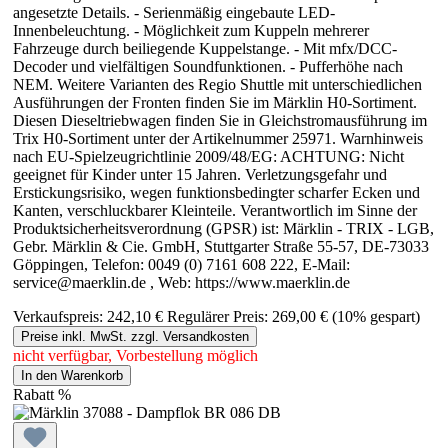
angesetzte Details. - Serienmäßig eingebaute LED-
Innenbeleuchtung. - Möglichkeit zum Kuppeln mehrerer
Fahrzeuge durch beiliegende Kuppelstange. - Mit mfx/DCC-
Decoder und vielfältigen Soundfunktionen. - Pufferhöhe nach
NEM. Weitere Varianten des Regio Shuttle mit unterschiedlichen
Ausführungen der Fronten finden Sie im Märklin H0-Sortiment.
Diesen Dieseltriebwagen finden Sie in Gleichstromausführung im
Trix H0-Sortiment unter der Artikelnummer 25971. Warnhinweis
nach EU-Spielzeugrichtlinie 2009/48/EG: ACHTUNG: Nicht
geeignet für Kinder unter 15 Jahren. Verletzungsgefahr und
Erstickungsrisiko, wegen funktionsbedingter scharfer Ecken und
Kanten, verschluckbarer Kleinteile. Verantwortlich im Sinne der
Produktsicherheitsverordnung (GPSR) ist: Märklin - TRIX - LGB,
Gebr. Märklin & Cie. GmbH, Stuttgarter Straße 55-57, DE-73033
Göppingen, Telefon: 0049 (0) 7161 608 222, E-Mail:
service@maerklin.de , Web: https://www.maerklin.de
Verkaufspreis:
242,10 €
Regulärer Preis:
269,00 €
(10% gespart)
Preise inkl. MwSt. zzgl. Versandkosten
nicht verfügbar, Vorbestellung möglich
In den Warenkorb
Rabatt
%