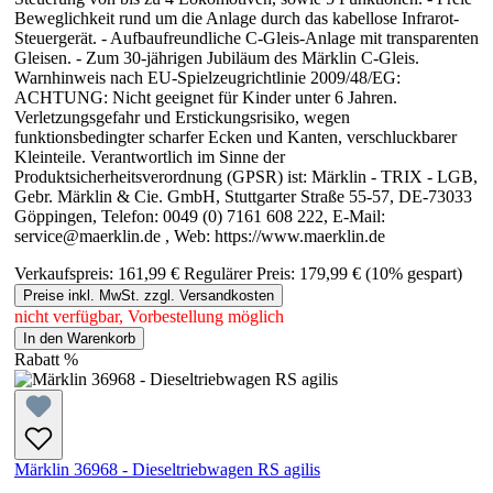
Beweglichkeit rund um die Anlage durch das kabellose Infrarot-
Steuergerät. - Aufbaufreundliche C-Gleis-Anlage mit transparenten
Gleisen. - Zum 30-jährigen Jubiläum des Märklin C-Gleis.
Warnhinweis nach EU-Spielzeugrichtlinie 2009/48/EG:
ACHTUNG: Nicht geeignet für Kinder unter 6 Jahren.
Verletzungsgefahr und Erstickungsrisiko, wegen
funktionsbedingter scharfer Ecken und Kanten, verschluckbarer
Kleinteile. Verantwortlich im Sinne der
Produktsicherheitsverordnung (GPSR) ist: Märklin - TRIX - LGB,
Gebr. Märklin & Cie. GmbH, Stuttgarter Straße 55-57, DE-73033
Göppingen, Telefon: 0049 (0) 7161 608 222, E-Mail:
service@maerklin.de , Web: https://www.maerklin.de
Verkaufspreis:
161,99 €
Regulärer Preis:
179,99 €
(10% gespart)
Preise inkl. MwSt. zzgl. Versandkosten
nicht verfügbar, Vorbestellung möglich
In den Warenkorb
Rabatt
%
Märklin 36968 - Dieseltriebwagen RS agilis