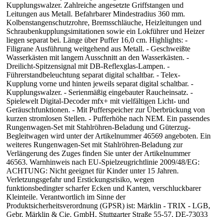
Kupplungswalzer. Zahlreiche angesetzte Griffstangen und
Leitungen aus Metall. Befahrbarer Mindestradius 360 mm.
Kolbenstangenschutzrohre, Bremsschläuche, Heizleitungen und
Schraubenkupplungsimitationen sowie ein Lokführer und Heizer
liegen separat bei. Länge über Puffer 16,0 cm. Highlights: -
Filigrane Ausführung weitgehend aus Metall. - Geschweißte
Wasserkästen mit langem Ausschnitt an den Wasserkästen. -
Dreilicht-Spitzensignal mit DB-Reflexglas-Lampen. -
Führerstandbeleuchtung separat digital schaltbar. - Telex-
Kupplung vorne und hinten jeweils separat digital schaltbar. -
Kupplungswalzer. - Serienmäßig eingebauter Raucheinsatz. -
Spielewelt Digital-Decoder mfx+ mit vielfältigen Licht- und
Geräuschfunktionen. - Mit Pufferspeicher zur Überbrückung von
kurzen stromlosen Stellen. - Pufferhöhe nach NEM. Ein passendes
Rungenwagen-Set mit Stahlröhren-Beladung und Güterzug-
Begleitwagen wird unter der Artikelnummer 46569 angeboten. Ein
weiteres Rungenwagen-Set mit Stahlröhren-Beladung zur
Verlängerung des Zuges finden Sie unter der Artikelnummer
46563. Warnhinweis nach EU-Spielzeugrichtlinie 2009/48/EG:
ACHTUNG: Nicht geeignet für Kinder unter 15 Jahren.
Verletzungsgefahr und Erstickungsrisiko, wegen
funktionsbedingter scharfer Ecken und Kanten, verschluckbarer
Kleinteile. Verantwortlich im Sinne der
Produktsicherheitsverordnung (GPSR) ist: Märklin - TRIX - LGB,
Gebr. Märklin & Cie. GmbH, Stuttgarter Straße 55-57, DE-73033