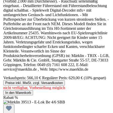
(Vorbild 2.000 mm Durchmesser). - Rauchsatz serienmäßig
eingebaut. - Detaillierter Führerstand mit Führerstandbeleuchtung
digital schaltbar. - Spielewelt Digital-Decoder mfx+ mit
umfangreichen Geräusch- und Lichtfunktionen. - Mit
Pufferspeicher zur Überbrückung von kurzen stromlosen Stellen. -
Pufferhöhe an der Front nach NEM. Dieses Modell finden Sie in
Gleichstromausführung im Trix H0-Sortiment unter der
Artikelnummer 25435. Warnhinweis nach EU-Spielzeugrichtlinie
2009/48/EG: ACHTUNG: Nicht geeignet für Kinder unter 15
Jahren. Verletzungsgefahr und Erstickungsrisiko, wegen
funktionsbedingter scharfer Ecken und Kanten, verschluckbarer
Kleinteile. Verantwortlich im Sinne der
Produktsicherheitsverordnung (GPSR) ist: Märklin - TRIX - LGB,
Gebr. Märklin & Cie. GmbH, Stuttgarter Straße 55-57, DE-73033
Göppingen, Telefon: 0049 (0) 7161 608 222, E-Mail:
service@maerklin.de , Web: https://www.maerklin.de
Verkaufspreis:
566,10 €
Regulärer Preis:
629,00 €
(10% gespart)
Preise inkl. MwSt. zzgl. Versandkosten
nicht verfügbar, Vorbestellung möglich
In den Warenkorb
Rabatt
%