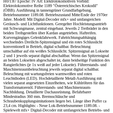
H0/1:87 Epoche: IV Art: Elektrolokomotiven Vorbild:
Elektrolokomotive Reihe 1189 "Österreichisches Krokodil"
(ÖBB). Ausführung in tannengrüner Grundfarbgebung.
Betriebsnummer 1189.08. Betriebszustand Mitte/Ende der 1970er
Jahre. Modell: Mit Digital-Decoder mfx+ und umfangreichen
Geräusch- und Lichtfunktionen. Geregelter Hochleistungsantrieb
mit Schwungmasse, zentral eingebaut. Jeweils 2 Treibräder in den
beiden Treibgestellen über Kardan angetrieben. Haftreifen.
Kurvengängiges Gelenkfahrwerk. Fahrtrichtungsabhängig
wechselndes Dreilicht-Spitzensignal und ein rotes Schlusslicht
konventionell in Betrieb, digital schaltbar. Beleuchtung
umschaltbar auf ein weißes Schlusslicht. Spitzensignal an Lokseite
2 und 1 jeweils separat digital abschaltbar. Wenn das Spitzensignal
an beiden Lokseiten abgeschaltet ist, dann beidseitige Funktion des
Rangierlichtes (je 1x weiß auf jeder Lokseite). Führerstands- und
Maschinenraumbeleuchtung jeweils separat digital schaltbar.
Beleuchtung mit wartungsfreien warmweißen und roten
Leuchtdioden (LED). Hochdetaillierte Metall-Ausführung mit
vielen separat angesetzten Einzelheiten, wie Kühlröhren für das
Transformatorenöl. Führerstands- und Maschinenraum-
Nachbildung. Detaillierte Dachausrüstung. Befahrbarer
Mindestradius 360 mm. Bremsschläuche und
Schraubenkupplungsimitationen liegen bei. Länge über Puffer ca
23,4 cm. Highlights: - Neue Lok-Betriebsnummer 1189.08. -
Spielewelt mfx+ Digital-Decoder mit umfangreichen Betriebs- und