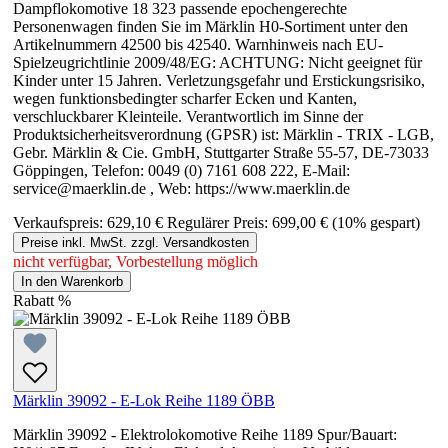
Dampflokomotive 18 323 passende epochengerechte
Personenwagen finden Sie im Märklin H0-Sortiment unter den
Artikelnummern 42500 bis 42540. Warnhinweis nach EU-
Spielzeugrichtlinie 2009/48/EG: ACHTUNG: Nicht geeignet für
Kinder unter 15 Jahren. Verletzungsgefahr und Erstickungsrisiko,
wegen funktionsbedingter scharfer Ecken und Kanten,
verschluckbarer Kleinteile. Verantwortlich im Sinne der
Produktsicherheitsverordnung (GPSR) ist: Märklin - TRIX - LGB,
Gebr. Märklin & Cie. GmbH, Stuttgarter Straße 55-57, DE-73033
Göppingen, Telefon: 0049 (0) 7161 608 222, E-Mail:
service@maerklin.de , Web: https://www.maerklin.de
Verkaufspreis:
629,10 €
Regulärer Preis:
699,00 €
(10% gespart)
Preise inkl. MwSt. zzgl. Versandkosten
nicht verfügbar, Vorbestellung möglich
In den Warenkorb
Rabatt
%
Märklin 39092 - E-Lok Reihe 1189 ÖBB
Märklin 39092 - Elektrolokomotive Reihe 1189 Spur/Bauart: