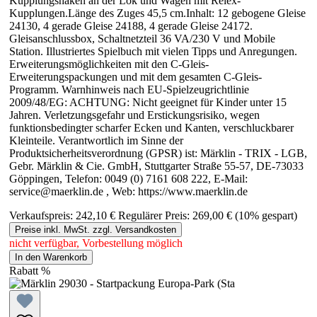
Kupplungshaken an der Lok und Wagen mit Relex-
Kupplungen.Länge des Zuges 45,5 cm.Inhalt: 12 gebogene Gleise
24130, 4 gerade Gleise 24188, 4 gerade Gleise 24172.
Gleisanschlussbox, Schaltnetzteil 36 VA/230 V und Mobile
Station. Illustriertes Spielbuch mit vielen Tipps und Anregungen.
Erweiterungsmöglichkeiten mit den C-Gleis-
Erweiterungspackungen und mit dem gesamten C-Gleis-
Programm. Warnhinweis nach EU-Spielzeugrichtlinie
2009/48/EG: ACHTUNG: Nicht geeignet für Kinder unter 15
Jahren. Verletzungsgefahr und Erstickungsrisiko, wegen
funktionsbedingter scharfer Ecken und Kanten, verschluckbarer
Kleinteile. Verantwortlich im Sinne der
Produktsicherheitsverordnung (GPSR) ist: Märklin - TRIX - LGB,
Gebr. Märklin & Cie. GmbH, Stuttgarter Straße 55-57, DE-73033
Göppingen, Telefon: 0049 (0) 7161 608 222, E-Mail:
service@maerklin.de , Web: https://www.maerklin.de
Verkaufspreis:
242,10 €
Regulärer Preis:
269,00 €
(10% gespart)
Preise inkl. MwSt. zzgl. Versandkosten
nicht verfügbar, Vorbestellung möglich
In den Warenkorb
Rabatt
%