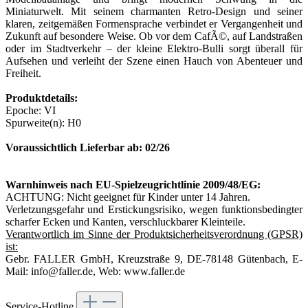
Miniaturwelt. Mit seinem charmanten Retro-Design und seiner
klaren, zeitgemäßen Formensprache verbindet er Vergangenheit und
Zukunft auf besondere Weise. Ob vor dem CafÃ©, auf Landstraßen
oder im Stadtverkehr – der kleine Elektro-Bulli sorgt überall für
Aufsehen und verleiht der Szene einen Hauch von Abenteuer und
Freiheit.
Produktdetails:
Epoche: VI
Spurweite(n): H0
Voraussichtlich Lieferbar ab: 02/26
Warnhinweis nach EU-Spielzeugrichtlinie 2009/48/EG:
ACHTUNG: Nicht geeignet für Kinder unter 14 Jahren.
Verletzungsgefahr und Erstickungsrisiko, wegen funktionsbedingter
scharfer Ecken und Kanten, verschluckbarer Kleinteile.
Verantwortlich im Sinne der Produktsicherheitsverordnung (GPSR)
ist:
Gebr. FALLER GmbH, Kreuzstraße 9, DE-78148 Gütenbach, E-
Mail: info@faller.de, Web: www.faller.de
Service-Hotline