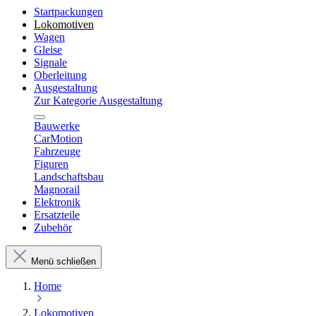
Startpackungen
Lokomotiven
Wagen
Gleise
Signale
Oberleitung
Ausgestaltung
Zur Kategorie Ausgestaltung
Bauwerke
CarMotion
Fahrzeuge
Figuren
Landschaftsbau
Magnorail
Elektronik
Ersatzteile
Zubehör
Menü schließen
Home
Lokomotiven