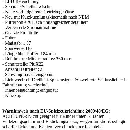
- LED Beleuchtung
- Separate Scheibenwischer
- Neue vorbildgetreue Getriebegehäuse
- Neu mit Kurzkupplungskinematik nach NEM
- Pufferbohle & Dach umfangreicher detailliert
- Verbesserte Stromaufnahme
- Geätzte Fronttritte
- Führe
- Maßstab: 1:87
- Spurweite: H0
- Länge über Puffer: 184 mm
- Befahrbarer Mindestradius: 360 mm
- Schnittstelle: PluX22
- Anzahl Haftreifen: 2
- Schwungmasse: eingebaut
- Lichtwechsel: Dreilicht-Spitzensignal & zwei rote Schlusslichter in
Fahrtrichtung wechselnd
- Innenbeleuchtung: eingebaut
- Kurzkup
Warnhinweis nach EU-Spielzeugrichtlinie 2009/48/EG:
ACHTUNG: Nicht geeignet für Kinder unter 14 Jahren.
Verletzungsgefahr und Erstickungsrisiko, wegen funktionsbedingter
scharfer Ecken und Kanten, verschluckbarer Kleinteile.