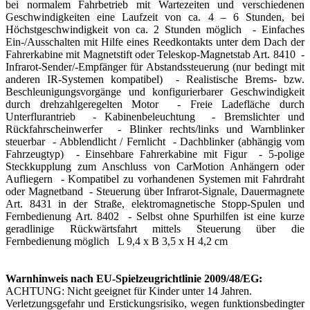
bei normalem Fahrbetrieb mit Wartezeiten und verschiedenen
Geschwindigkeiten eine Laufzeit von ca. 4 – 6 Stunden, bei
Höchstgeschwindigkeit von ca. 2 Stunden möglich - Einfaches
Ein-/Ausschalten mit Hilfe eines Reedkontakts unter dem Dach der
Fahrerkabine mit Magnetstift oder Teleskop-Magnetstab Art. 8410 -
Infrarot-Sender/-Empfänger für Abstandssteuerung (nur bedingt mit
anderen IR-Systemen kompatibel) - Realistische Brems- bzw.
Beschleunigungsvorgänge und konfigurierbarer Geschwindigkeit
durch drehzahlgeregelten Motor - Freie Ladefläche durch
Unterflurantrieb - Kabinenbeleuchtung - Bremslichter und
Rückfahrscheinwerfer - Blinker rechts/links und Warnblinker
steuerbar - Abblendlicht / Fernlicht - Dachblinker (abhängig vom
Fahrzeugtyp) - Einsehbare Fahrerkabine mit Figur - 5-polige
Steckkupplung zum Anschluss von CarMotion Anhängern oder
Aufliegern - Kompatibel zu vorhandenen Systemen mit Fahrdraht
oder Magnetband - Steuerung über Infrarot-Signale, Dauermagnete
Art. 8431 in der Straße, elektromagnetische Stopp-Spulen und
Fernbedienung Art. 8402 - Selbst ohne Spurhilfen ist eine kurze
geradlinige Rückwärtsfahrt mittels Steuerung über die
Fernbedienung möglich L 9,4 x B 3,5 x H 4,2 cm
Warnhinweis nach EU-Spielzeugrichtlinie 2009/48/EG:
ACHTUNG: Nicht geeignet für Kinder unter 14 Jahren.
Verletzungsgefahr und Erstickungsrisiko, wegen funktionsbedingter