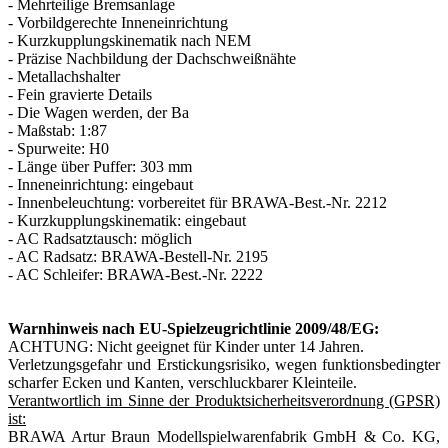
- Mehrteilige Bremsanlage
- Vorbildgerechte Inneneinrichtung
- Kurzkupplungskinematik nach NEM
- Präzise Nachbildung der Dachschweißnähte
- Metallachshalter
- Fein gravierte Details
- Die Wagen werden, der Ba
- Maßstab: 1:87
- Spurweite: H0
- Länge über Puffer: 303 mm
- Inneneinrichtung: eingebaut
- Innenbeleuchtung: vorbereitet für BRAWA-Best.-Nr. 2212
- Kurzkupplungskinematik: eingebaut
- AC Radsatztausch: möglich
- AC Radsatz: BRAWA-Bestell-Nr. 2195
- AC Schleifer: BRAWA-Best.-Nr. 2222
Warnhinweis nach EU-Spielzeugrichtlinie 2009/48/EG:
ACHTUNG: Nicht geeignet für Kinder unter 14 Jahren.
Verletzungsgefahr und Erstickungsrisiko, wegen funktionsbedingter
scharfer Ecken und Kanten, verschluckbarer Kleinteile.
Verantwortlich im Sinne der Produktsicherheitsverordnung (GPSR)
ist:
BRAWA Artur Braun Modellspielwarenfabrik GmbH & Co. KG,